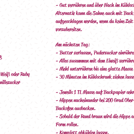
- Gut verrühren und über Nach im Kühlsc
Alternativ kann die Sahne auch mit Back
aufgeschlagen werden, wenn du keine Zeit
vorzubereiten.
Am nächsten Tag:
- Butter zerlassen, Puderzucker einrühre
e
- Alles zusammen mit dem Eiweiß verrühr
- Mehl unterrühren bis eine glatte Masse
 Weiß oder Ruby
- 30 Minuten im Kühlschrank ziehen lass
illezucker
- Jeweils 1 TL Masse auf Backpapier sehr
- Hippen nacheinander bei 200 Grad Ober
Backofen ausbacken.
- Sobald der Rand braun wird die Hippe a
Form rollen.
- Komplett abkühlen lassen.