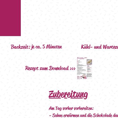
Backzeit:
je ca. 5 Minuten
Kühl- und Warteze
Rezept zum Download >>>
Zubereitung
Am Tag vorher vorbereiten:
- Sahne erwärmen und die Schokolade dar