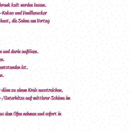
hrank kalt werden lassen.
-Kakao und Vanillezucker 
 hast, die Sahne am Vortag 
n und darin auflösen.
en.
 entstanden ist.
en.
 dünn zu einem Kreis ausstreichen.
-/Unterhitze auf mittlerer Schiene im 
us dem Ofen nehmen und sofort in 