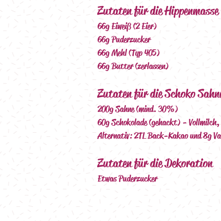
Zutaten für die Hippenmasse
66g Eiweiß (2 Eier)
66g Puderzucker
66g Mehl (Typ 405)
66g Butter (zerlassen)
Zutaten für die Schoko Sahn
200g Sahne (mind. 30%)
60g Schokolade (gehackt) - Vollmilch,
Alternativ: 2TL Back-Kakao und 8g Van
Zutaten für die Dekoration
Etwas Puderzucker