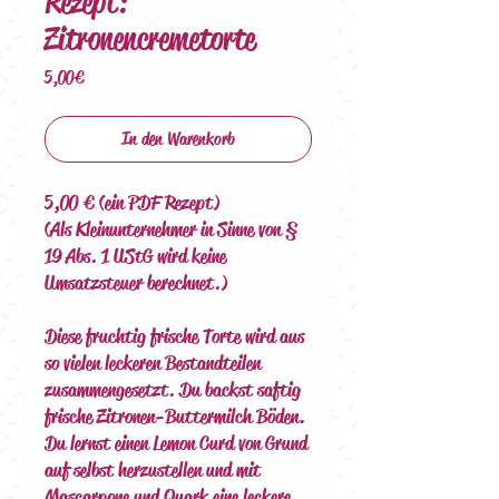
Rezept:
Zitronencremetorte
Preis
5,00 €
In den Warenkorb
5,00 € (ein PDF Rezept)
(Als Kleinunternehmer in Sinne von §
19 Abs. 1 UStG wird keine
Umsatzsteuer berechnet.)
Diese fruchtig frische Torte wird aus
so vielen leckeren Bestandteilen
zusammengesetzt. Du backst saftig
frische Zitronen-Buttermilch Böden.
Du lernst einen Lemon Curd von Grund
auf selbst herzustellen und mit
Mascarpone und Quark eine leckere