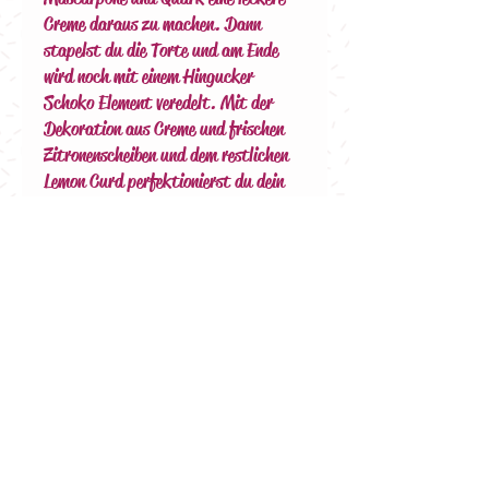
Creme daraus zu machen. Dann
stapelst du die Torte und am Ende
wird noch mit einem Hingucker
Schoko Element veredelt. Mit der
Dekoration aus Creme und frischen
Zitronenscheiben und dem restlichen
Lemon Curd perfektionierst du dein
Meisterstück.
Falls du dazu noch den passenden
Backring, Tortenrandfolie,
Spritzbeutel oder Tortenretter
brauchst, findest du dies im Shop
unter Zubehör (50102, 90301, 90101,
20201)
Viel Spaß beim Backen…
Details