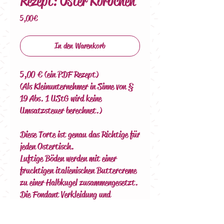
Rezept: Oster Körbchen
Preis
5,00 €
In den Warenkorb
5,00 € (ein PDF Rezept)
(Als Kleinunternehmer in Sinne von §
19 Abs. 1 UStG wird keine
Umsatzsteuer berechnet.)
Diese Torte ist genau das Richtige für
jeden Ostertisch.
Luftige Böden werden mit einer
fruchtigen italienischen Buttercreme
zu einer Halbkugel zusammengesetzt.
Die Fondant Verkleidung und
Osterhasen Dekoration macht deine
Torte zum Hingucker auf jeder