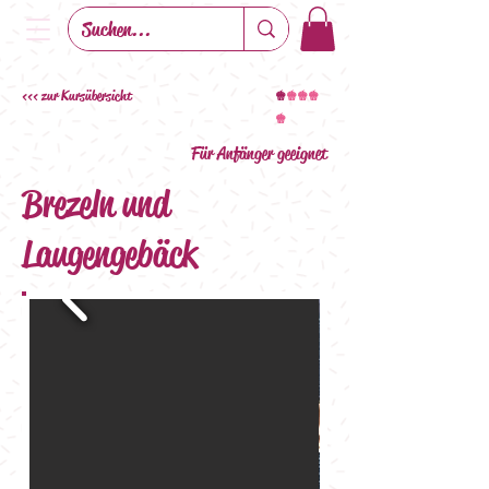
<<< zur Kursübersicht
+
+++
+
Für Anfänger geeignet
Brezeln und
Laugengebäck