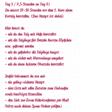
Tag 1 / 2,5 Stunden an Tag 2)
Du musst 12-16 Stunden vor dem 1. Kurs einen 
Vorteig herstellen. (Das Rezept ist dabei)
Hier lernst du
- wie du den Teig mit Hefe herstellst
- wie die Teiglinge für Brezeln Knoten Zöpfchen 
usw. geformt werden
- wie du gefahrlos die Teiglinge laugst
- wie du sicher mit Natronlauge umgehst
- wie du einen leckeren Obatzda herstellst
Dafür bekommst du von mir
- ein geling-sicheres Rezept
- eine Liste mit allen Zutaten zum Einkaufen 
sowie benötigte Utensilien
- den Link zur Zoom Videokonferenz per Mail 
(bitte auch deinen Spam Ordner prüfen)