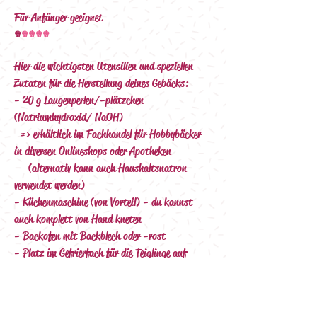
Für Anfänger geeignet 
+
+
+
++
Hier die wichtigsten Utensilien und speziellen 
Zutaten für die Herstellung deines Gebäcks:
- 20 g Laugenperlen/-plätzchen 
(Natriumhydroxid/ NaOH)
     => erhältlich im Fachhandel für Hobbybäcker 
in diversen Onlineshops oder Apotheken
           (alternativ kann auch Haushaltsnatron 
verwendet werden)
- Küchenmaschine (von Vorteil) - du kannst 
auch komplett von Hand kneten
- Backofen mit Backblech oder -rost
- Platz im Gefrierfach für die Teiglinge auf 
einem Backblech oder einer anderen festen 
Unterlage
- Schaumlöffel