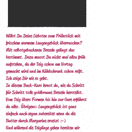
Willst Du Deine Liebsten zum Frühstück mit 
frischem warmem Laugengebäck überraschen?
Mit selbstgebackenen Brezeln gelingt das 
bestimmt. Dazu musst Du nicht mal allzu früh 
aufstehen, da der Teig schon am Vortag 
gemacht wird und im Kühlschrank schon reift. 
Ich zeige Dir wie es geht.
In diesem Back-Kurs lernst du, wie du Schritt 
für Schritt tolle goldbraune Brezeln herstellst. 
Vom Teig übers Formen bis hin zur Gare erfährst 
du alles. Übrigens: Laugengebäck ist ganz 
einfach auch vegan zubereitet wenn du die 
Butter durch Margarine ersetzt :-)
Und während die Teiglinge gehen bereiten wir 