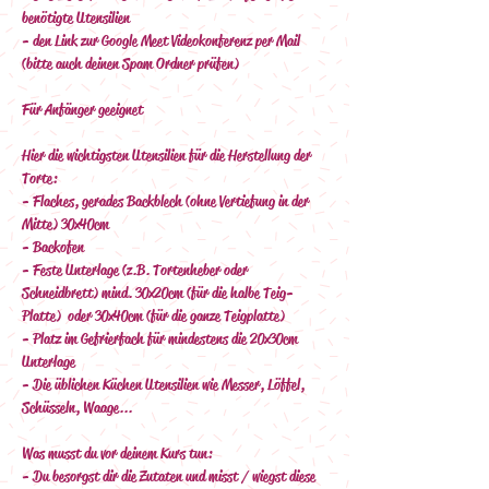
benötigte Utensilien
- den Link zur Google Meet Videokonferenz per Mail 
(bitte auch deinen Spam Ordner prüfen)
Für Anfänger geeignet  
Hier die wichtigsten Utensilien für die Herstellung der 
Torte:
- Flaches, gerades Backblech (ohne Vertiefung in der 
Mitte) 30x40cm
- Backofen
- Feste Unterlage (z.B. Tortenheber oder 
Schneidbrett) mind. 30x20cm (für die halbe Teig-
Platte)  oder 30x40cm (für die ganze Teigplatte)
- Platz im Gefrierfach für mindestens die 20x30cm 
Unterlage
- Die üblichen Küchen Utensilien wie Messer, Löffel, 
Schüsseln, Waage...
Was musst du vor deinem Kurs tun:
- Du besorgst dir die Zutaten und misst / wiegst diese 