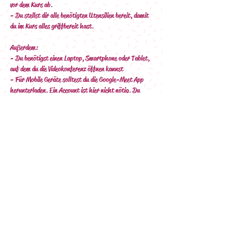
vor dem Kurs ab.
- Du stellst dir alle benötigten Utensilien bereit, damit 
du im Kurs alles griffbereit hast.
Außerdem:
- Du benötigst einen Laptop, Smartphone oder Tablet, 
auf dem du die Videokonferenz öffnen kannst
- Für Mobile Geräte solltest du die Google-Meet App 
herunterladen. Ein Account ist hier nicht nötig. Du 
kannst als Gast teilnehmen.
- Denke hier auch an ein Ladekabel :-)
- Du benötigst eine stabile Internet-Verbindung
Nach deiner Buchung erhältst du eine Mail (bitte Spam 
Ordner prüfen) mit den Zahlungsinformationen 
(Überweisung).
Nach Zahlungseingang wird dir deine 
Anmeldebestätigung per Mail mit allen Infos zum Kurs 
zugeschickt.
Das Rezept und die Einladung zur Google-Meet 
Videokonferenz bekommst du ca. eine Woche vor dem 