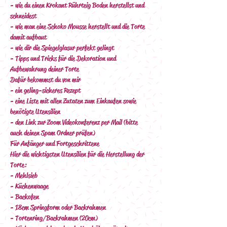
- wie du einen Krokant Rührteig Boden herstellst und 
schneidest
- wie man eine Schoko Mousse herstellt und die Torte 
damit aufbaut
- wie dir die Spiegelglasur perfekt gelingt
- Tipps und Tricks für die Dekoration und 
Aufbewahrung deiner Torte
Dafür bekommst du von mir
- ein geling-sicheres Rezept
- eine Liste mit allen Zutaten zum Einkaufen sowie 
benötigte Utensilien
- den Link zur Zoom Videokonferenz per Mail (bitte 
auch deinen Spam Ordner prüfen)
Für Anfänger und Fortgeschrittene 
Hier die wichtigsten Utensilien für die Herstellung der 
Torte:
- Mehlsieb
- Küchenwaage
- Backofen
- 18cm Springform oder Backrahmen
- Tortenring/Backrahmen (20cm)