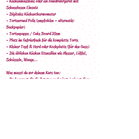
- Küchenmaschine oder ein Handrührgerät mit 
Schneebesen Einsatz
- Digitales Küchenthermometer
- Tortenrand Folie (empfohlen – alternativ: 
Backpapier)
- Tortenpappe / Cake Board 20cm
- Platz im Gefrierfach für die komplette Torte
- Kleiner Topf & Herd oder Kochplatte (für den Guss)
- Die üblichen Küchen Utensilien wie Messer, Löffel, 
Schüsseln, Waage...
Was musst du vor deinem Kurs tun:
- Du besorgst dir die Zutaten und misst / wiegst diese 
vor dem Kurs ab.
- Du stellst dir alle benötigten Utensilien bereit, damit 
du im Kurs alles griffbereit hast.
Außerdem:
- Du benötigst einen Laptop, Smartphone oder Tablet, 
auf dem du die Videokonferenz öffnen kannst
- Denke hier auch an ein Ladekabel :-)
- Du benötigst eine stabile Internet-Verbindung
Nach deiner Buchung erhältst du eine Mail (bitte Spam 