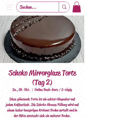
Schoko Mirrorglaze Torte
(Tag 2)
Sa., 09. Okt.
  |  
Online Back-Kurs / 2-tägig
Diese glänzende Torte ist ein echter Hingucker auf
jedem Kaffeetisch. Die Schoko Mousse Füllung wird auf
einem lecker knusprigen Krokant Boden verteilt und in
der Mitte versteckt sich ein weiterer Boden.