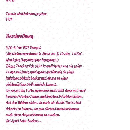
***
Termin wird bekanntgegeben
PDF
Beschreibung
5,00 € (ein PDF Rezept)
(Als Kleinunternehmer in Sinne von § 19 Abs. 1 UStG 
wird keine Umsatzsteuer berechnet.)
Dieses Prachtstück sieht komplizierter aus als es ist. 
In der Anleitung wird genau erklärt wie du einen 
fluffigen Biskuit backst und diesen zu einer 
gleichmäßigen Rolle wickeln kannst.
Du setzst die Torte zusammen und füllst diese mit einer 
leckeren Frucht-Sahne und frischen Früchten füllen. 
Auf den Bildern siehst du auch wie du die Torte final 
dekorieren kannst, um aus diesem Gaumenschmaus 
auch einen Augenschmaus zu machen.  
Viel Spaß beim Backen…