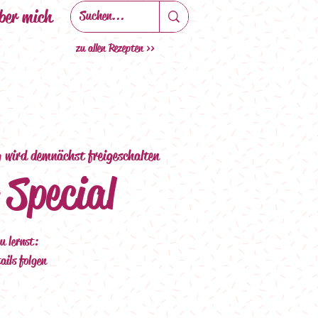
ber mich
zu allen Rezepten >>
 wird demnächst freigeschalten
 Special
u lernst:
ails folgen