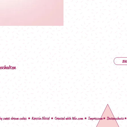
zu
eschalten
y sweet dream cakes
Kerstin Nittel
Created with W
ix.com
Impressum
Datenschutz
ê
ê
ê
ê