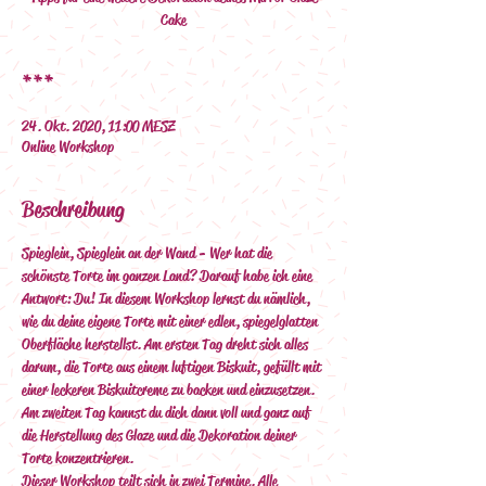
Cake
***
24. Okt. 2020, 11:00 MESZ
Online Workshop
Beschreibung
Spieglein, Spieglein an der Wand - Wer hat die 
schönste Torte im ganzen Land? Darauf habe ich eine 
Antwort: Du! In diesem Workshop lernst du nämlich, 
wie du deine eigene Torte mit einer edlen, spiegelglatten 
Oberfläche herstellst. Am ersten Tag dreht sich alles 
darum, die Torte aus einem luftigen Biskuit, gefüllt mit 
einer leckeren Biskuitcreme zu backen und einzusetzen. 
Am zweiten Tag kannst du dich dann voll und ganz auf 
die Herstellung des Glaze und die Dekoration deiner 
Torte konzentrieren.
Dieser Workshop teilt sich in zwei Termine. Alle 