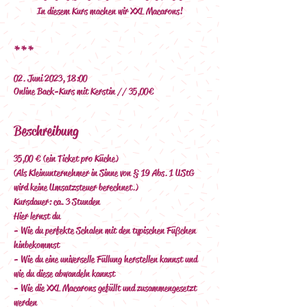
In diesem Kurs machen wir XXL Macarons!
***
02. Juni 2023, 18:00
Online Back-Kurs mit Kerstin // 35,00€
Beschreibung
35,00 € (ein Ticket pro Küche)
(Als Kleinunternehmer in Sinne von § 19 Abs. 1 UStG 
wird keine Umsatzsteuer berechnet.)
Kursdauer: ca. 3 Stunden
Hier lernst du
- Wie du perfekte Schalen mit den typischen Füßchen 
hinbekommst
- Wie du eine universelle Füllung herstellen kannst und 
wie du diese abwandeln kannst
- Wie die XXL Macarons gefüllt und zusammengesetzt 
werden