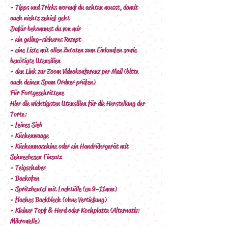
- Tipps und Tricks worauf du achten musst, damit 
auch nichts schief geht
Dafür bekommst du von mir
- ein geling-sicheres Rezept
- eine Liste mit allen Zutaten zum Einkaufen sowie 
benötigte Utensilien
- den Link zur Zoom Videokonferenz per Mail (bitte 
auch deinen Spam Ordner prüfen)
Für Fortgeschrittene   
Hier die wichtigsten Utensilien für die Herstellung der 
Torte:
- feines Sieb
- Küchenwaage
- Küchenmaschine oder ein Handrührgerät mit 
Schneebesen Einsatz
- Teigschaber
- Backofen
- Spritzbeutel mit Lochtülle (ca 9-11mm)
- flaches Backblech (ohne Vertiefung)
- Kleiner Topf & Herd oder Kochplatte (Alternativ: 
Mikrowelle)