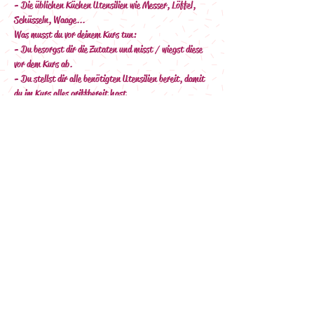
- Die üblichen Küchen Utensilien wie Messer, Löffel, 
Schüsseln, Waage...
Was musst du vor deinem Kurs tun:
- Du besorgst dir die Zutaten und misst / wiegst diese 
vor dem Kurs ab.
- Du stellst dir alle benötigten Utensilien bereit, damit 
du im Kurs alles griffbereit hast.
Außerdem:
- Du benötigst einen Laptop, Smartphone oder Tablet, 
auf dem du die Videokonferenz öffnen kannst
- Denke hier auch an ein Ladekabel :-)
- Du benötigst eine stabile Internet-Verbindung
Nach deiner Buchung erhältst du eine Mail (bitte Spam 
Ordner prüfen) mit den Zahlungsinformationen 
(Überweisung).
Nach Zahlungseingang wird dir deine 
Anmeldebestätigung per Mail mit allen Infos zum Kurs 
sowie dem Link zur Zoom Videokonferenz zugeschickt.
Das Rezept bekommst du ca. eine Woche vor dem 
Workshop zugeschickt.
Ich freue mich schon darauf, mit dir gemeinsam 
backen zu dürfen…