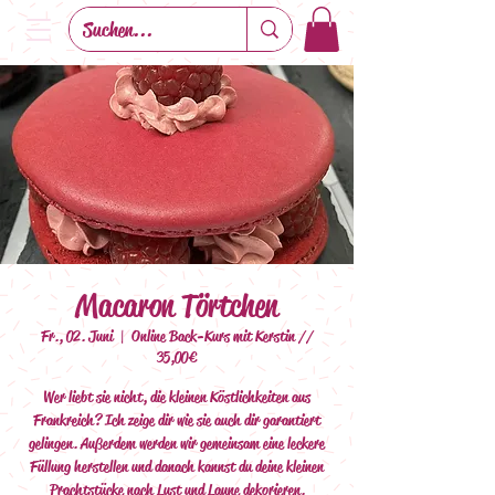
Macaron Törtchen
Fr., 02. Juni
  |  
Online Back-Kurs mit Kerstin //
35,00€
Wer liebt sie nicht, die kleinen Köstlichkeiten aus
Frankreich? Ich zeige dir wie sie auch dir garantiert
gelingen. Außerdem werden wir gemeinsam eine leckere
Füllung herstellen und danach kannst du deine kleinen
Prachtstücke nach Lust und Laune dekorieren.