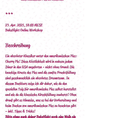
***
23. Apr. 2021, 18:00 MESZ
BakeNight Online Workshop
Beschreibung
Ein absoluter Klassiker unter den amerikanischen Pies: 
Cherry Pie! Diese Köstlichkeit wird in nahezu jedem 
Diner in den USA angeboten - nicht ohne Grund: Die 
knackige Kruste des Pies und die sanfte Fruchtfüllung 
sind geschmacklich ein absolutes Dreamteam. In 
diesem Backkurs zeige ich dir daher, wie du den 
speziellen Teig für amerikanische Pies selbst herstellst 
und wie du die klassische Kirschfüllung zauberst! Oben 
drauf gibt es Hinweise, was es bei der Vorbereitung und 
beim Backen von amerikanischen Pies zu beachten gibt 
- inkl. Tipps & Tricks! 
Bitte plane nach deiner BakeNight noch eine Weile ein 