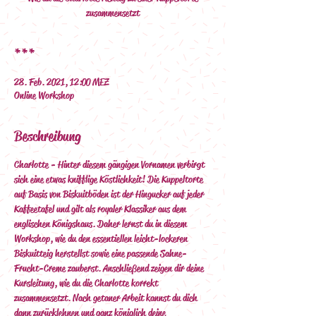
zusammensetzt
***
28. Feb. 2021, 12:00 MEZ
Online Workshop
Beschreibung
Charlotte - Hinter diesem gängigen Vornamen verbirgt 
sich eine etwas knifflige Köstlichkeit! Die Kuppeltorte 
auf Basis von Biskuitböden ist der Hingucker auf jeder 
Kaffeetafel und gilt als royaler Klassiker aus dem 
englischen Königshaus. Daher lernst du in diesem 
Workshop, wie du den essentiellen leicht-lockeren 
Biskuitteig herstellst sowie eine passende Sahne-
Frucht-Creme zauberst. Anschließend zeigen dir deine 
Kursleitung, wie du die Charlotte korrekt 
zusammensetzt. Nach getaner Arbeit kannst du dich 
dann zurücklehnen und ganz königlich deine 