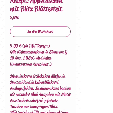
Rezept: Apfeltaschen
mit Blitz Blätterteit
Preis
5,00 €
In den Warenkorb
5,00 € (ein PDF Rezept)
(Als Kleinunternehmer in Sinne von §
19 Abs. 1 UStG wird keine
Umsatzsteuer berechnet.)
Diese leckeren Stückchen dürfen in
Deutschland in keiner Bäckerei
Auslage fehlen. In diesem Kurs backen
wir entweder Mini Ausgaben mit Motiv
Ausstechern oder frei geformte
Taschen aus knusprigem Blitz
Blätterteig gefüllt mit einer saftigen