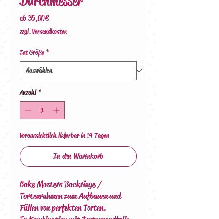
Durchmesser
Sale-
ab
35,00€
Preis
zzgl. Versandkosten
Set Größe
*
Anzahl
*
Voraussichtlich lieferbar in 14 Tagen
In den Warenkorb
Cake Masters Backringe /
Tortenrahmen zum Aufbauen und
Füllen von perfekten Torten.