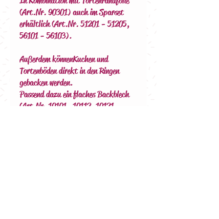
In Kombination mit Tortenrandfolie
(Art.Nr. 90301) auch im Sparset
erhältlich (Art.Nr. 51201 - 51205,
56101 - 56103).
Außerdem können Kuchen und
Tortenböden direkt in den Ringen
gebacken werden.
Passend dazu ein flaches Backblech
(Art.Nr. 10101 - 10112, 10121,
10122) oder eine Tortenunterlage
(Art.Nr. 202101 oder 20201) und eine
Backmatte (Art.Nr. 30101).
3er Set: 18cm, 22cm, 28cm
4er Set: 18cm, 22cm, 28cm, 36cm
5er Set: 18cm, 22cm, 28cm, 36cm,
41cm