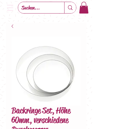
Backringe Set, Höhe
60mm, verschiedene