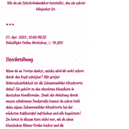
Wie du ein Schokoladendekor herstellst, das ein echter
Hingucker ist.
***
23. Apr. 2022, 10:00 MESZ
BakeNight Online Workshop // 39,00€
Beschreibung
Wenn du an Torten denkst, welche wird dir wohl sofort 
durch den Kopf schießen? Mit großer 
Wahrscheinlichkeit ist die Schwarzwälder Kirschtorte 
dabei! Sie gehört zu den absoluten Klassikern in 
deutschen Konditoreien. Dank der Anleitung durch 
unsere erfahrenen Backprofis kannst du schon bald 
deine eigene Schwarzwälder Kirschtorte bei der 
nächsten Kaffeetafel auftischen und alle begeistern! 
Du lernst in diesem Kurs nicht nur, wie du einen 
klassischen Wiener Boden backst und die 