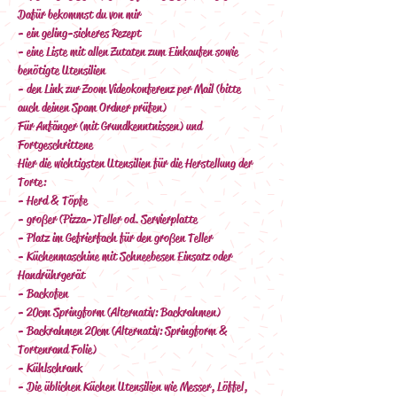
Dafür bekommst du von mir
- ein geling-sicheres Rezept
- eine Liste mit allen Zutaten zum Einkaufen sowie 
benötigte Utensilien
- den Link zur Zoom Videokonferenz per Mail (bitte 
auch deinen Spam Ordner prüfen)
Für Anfänger (mit Grundkenntnissen) und 
Fortgeschrittene
Hier die wichtigsten Utensilien für die Herstellung der 
Torte:
- Herd & Töpfe
- großer (Pizza-)Teller od. Servierplatte
- Platz im Gefrierfach für den großen Teller
- Küchenmaschine mit Schneebesen Einsatz oder 
Handrührgerät
- Backofen
- 20cm Springform (Alternativ: Backrahmen)
- Backrahmen 20cm (Alternativ: Springform & 
Tortenrand Folie)
- Kühlschrank
- Die üblichen Küchen Utensilien wie Messer, Löffel, 