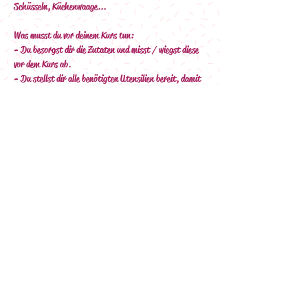
Schüsseln, Küchenwaage...
 Was musst du vor deinem Kurs tun:
- Du besorgst dir die Zutaten und misst / wiegst diese 
vor dem Kurs ab.
- Du stellst dir alle benötigten Utensilien bereit, damit 
du im Kurs alles griffbereit hast.
Außerdem:
- Du benötigst einen Laptop, Smartphone oder Tablet, 
auf dem du die Videokonferenz öffnen kannst
- Denke hier auch an ein Ladekabel :-)
- Du benötigst eine stabile Internet-Verbindung
Nach deiner Buchung erhältst du eine Mail (bitte Spam 
Ordner prüfen) mit den Zahlungsinformationen 
(Überweisung).
Nach Zahlungseingang wird dir deine 
Anmeldebestätigung per Mail mit allen Infos zum Kurs, 
Rezept sowie dem Link zur Zoom Videokonferenz 
zugeschickt.
Ich freue mich schon darauf, mit dir gemeinsam 
backen zu dürfen…