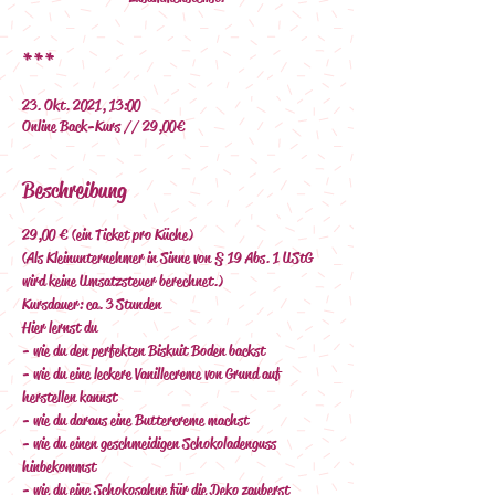
***
23. Okt. 2021, 13:00
Online Back-Kurs // 29,00€
Beschreibung
29,00 € (ein Ticket pro Küche)
(Als Kleinunternehmer in Sinne von § 19 Abs. 1 UStG 
wird keine Umsatzsteuer berechnet.)
Kursdauer: ca. 3 Stunden
Hier lernst du
- wie du den perfekten Biskuit Boden backst
- wie du eine leckere Vanillecreme von Grund auf 
herstellen kannst
- wie du daraus eine Buttercreme machst
- wie du einen geschmeidigen Schokoladenguss 
hinbekommst
- wie du eine Schokosahne für die Deko zauberst