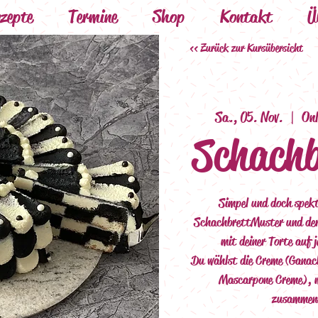
zepte
Termine
Shop
Kontakt
Ü
<< Zurück zur Kursübersicht
Sa., 05. Nov.
  |  
On
Schachb
Simpel und doch spek
Schachbrett Muster und de
mit deiner Torte auf
Du wählst die Creme (Gana
Mascarpone Creme), m
zusammens