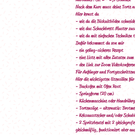
Nach dem Kurs muss deine Torte n
Hier lernst du
- wie du die Biskuitböden  schneid
- wie das Schachbrett Muster zu
- wie du   mit einfachen Technike
Dafür bekommst du von mir
- ein geling-sicheres Rezept
- eine Liste mit allen Zutaten zum
- den Link zur Zoom Videokonferen
Für Anfänger und Fortgeschrittene 
Hier die wichtigsten Utensilien für
- Backofen mit Ofen Rost
- Springform (20 cm)
-  Küchenmaschine oder Handrührg
- Tortensäge – alternativ: Brotme
- Keksausstecher und/oder Schabl
- 2 Spritzbeutel mit 2 gleichgroßen
gleichmäßig, funktioniert aber au