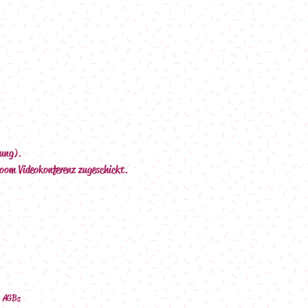
sung).
Zoom Videokonferenz zugeschickt.
AGBs
ê