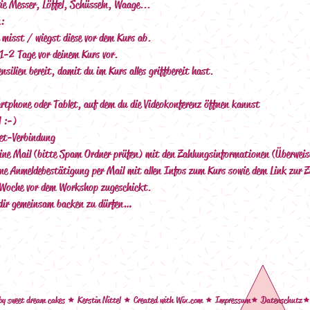
ie Messer, Löffel, Schüsseln, Waage...
:
 misst / wiegst diese vor dem Kurs ab.
1-2 Tage vor deinem Kurs vor.
ensilien bereit, damit du im Kurs alles griffbereit hast.
tphone oder Tablet, auf dem du die Videokonferenz öffnen kannst
l :-)
net-Verbindung
ine Mail (bitte Spam Ordner prüfen) mit den Zahlungsinformationen (Überwei
ne Anmeldebestätigung per Mail mit allen Infos zum Kurs sowie dem Link zur 
 Woche vor dem Workshop zugeschickt.
 dir gemeinsam backen zu dürfen…
y sweet dream cakes
Kerstin Nittel
Created with W
ix.com
Impressum
Datenschutz
ê
ê
ê
ê