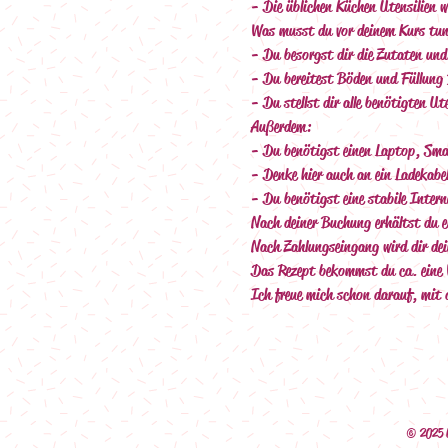
- Die üblichen Küchen Utensilien w
Was musst du vor deinem Kurs tun
- Du besorgst dir die Zutaten und
- Du bereitest Böden und Füllung 
- Du stellst dir alle benötigten Ut
Außerdem:
- Du benötigst einen Laptop, Smar
- Denke hier auch an ein Ladekabe
- Du benötigst eine stabile Inter
Nach deiner Buchung erhältst du e
Nach Zahlungseingang wird dir dei
Das Rezept bekommst du ca. eine
Ich freue mich schon darauf, mit
© 2025 b