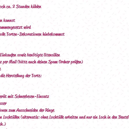
och ca. 2 Stunden kühlen
en kannst
sammengesetzt wird
n tolle Torten-Dekorationen hinbekommst
 Einkaufen sowie benötigte Utensilien
z per Mail (bitte auch deinen Spam Ordner prüfen)
 
 die Herstellung der Torte:
erät mit Schneebesen-Einsatz
sser
onen zum Ausschneiden der Ringe
  Lochtüllen (alternativ: ohne Lochtülle arbeiten und nur ein Loch in den Beute
ch.)