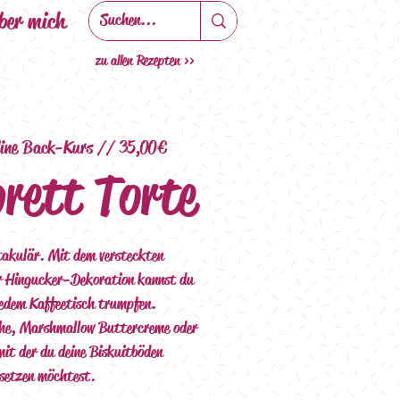
ber mich
zu allen Rezepten >>
line Back-Kurs // 35,00€
rett Torte
takulär. Mit dem versteckten
r Hingucker-Dekoration kannst du
 jedem Kaffeetisch trumpfen.
che, Marshmallow Buttercreme oder
it der du deine Biskuitböden
etzen möchtest.