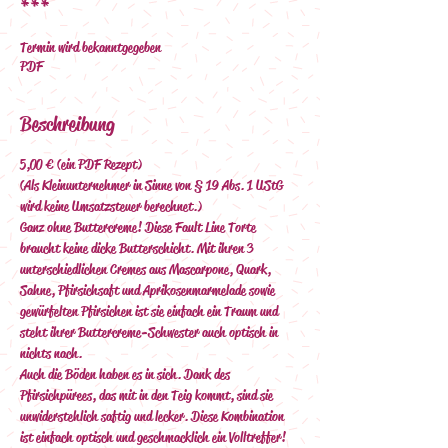
***
Termin wird bekanntgegeben
PDF
Beschreibung
5,00 € (ein PDF Rezept)
(Als Kleinunternehmer in Sinne von § 19 Abs. 1 UStG 
wird keine Umsatzsteuer berechnet.)
Ganz ohne Buttercreme! Diese Fault Line Torte 
braucht keine dicke Butterschicht. Mit ihren 3 
unterschiedlichen Cremes aus Mascarpone, Quark, 
Sahne, Pfirsichsaft und Aprikosenmarmelade sowie 
gewürfelten Pfirsichen  ist sie einfach ein Traum und 
steht ihrer Buttercreme-Schwester auch optisch in 
nichts nach.
Auch die Böden haben es in sich. Dank des 
Pfirsichpürees, das mit in den Teig kommt, sind sie 
unwiderstehlich saftig und lecker. Diese Kombination 
ist einfach optisch und geschmacklich ein Volltreffer!