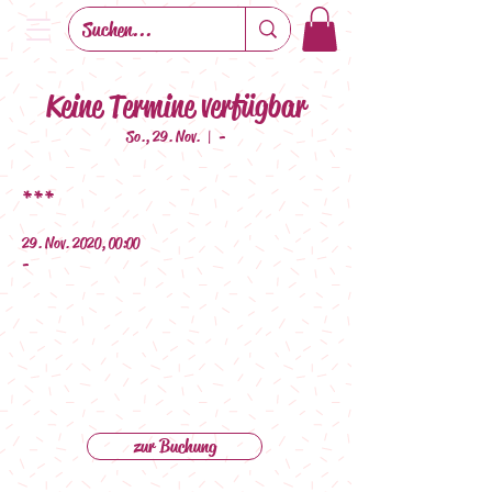
Keine Termine verfügbar
So., 29. Nov.
  |  
-
***
29. Nov. 2020, 00:00
-
zur Buchung