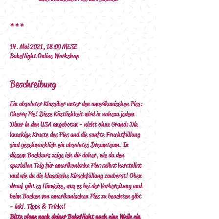
***
14. Mai 2021, 18:00 MESZ
BakeNight Online Workshop
Beschreibung
Ein absoluter Klassiker unter den amerikanischen Pies: 
Cherry Pie! Diese Köstlichkeit wird in nahezu jedem 
Diner in den USA angeboten - nicht ohne Grund: Die 
knackige Kruste des Pies und die sanfte Fruchtfüllung 
sind geschmacklich ein absolutes Dreamteam. In 
diesem Backkurs zeige ich dir daher, wie du den 
speziellen Teig für amerikanische Pies selbst herstellst 
und wie du die klassische Kirschfüllung zauberst! Oben 
drauf gibt es Hinweise, was es bei der Vorbereitung und 
beim Backen von amerikanischen Pies zu beachten gibt 
- inkl. Tipps & Tricks! 
Bitte plane nach deiner BakeNight noch eine Weile ein 