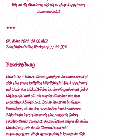
Wie du die Charlotte richtig zu einer Kuppeltorte
zusammensetzt
***
04. März 2022, 18:00 MEZ
BakeNight Online Workshop // 29,00€
Beschreibung
Charlotte - Hinter diesem gängigen Vornamen verbirgt 
sich eine etwas knifflige Köstlichkeit! Die Kuppeltorte 
auf Basis von Biskuitböden ist der Hingucker auf jeder 
Kaffeetafel und gilt als royaler Klassiker aus dem 
englischen Königshaus. Daher lernst du in diesem 
Workshop, wie du den essentiellen leicht-lockeren 
Biskuitteig herstellst sowie eine passende Sahne-
Frucht-Creme zauberst. Anschließend zeigen dir deine 
Kursleitung, wie du die Charlotte korrekt 
zusammensetzt. Nach getaner Arbeit kannst du dich 