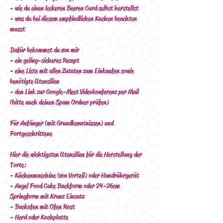
- wie du einen leckeren Beeren Curd selbst herstellst
- was du bei diesem empfindlichen Kuchen beachten 
musst
Dafür bekommst du von mir
- ein geling-sicheres Rezept
- eine Liste mit allen Zutaten zum Einkaufen sowie 
benötigte Utensilien
- den Link zur Google-Meet Videokonferenz per Mail 
(bitte auch deinen Spam Ordner prüfen)
Für Anfänger (mit Grundkenntnissen) und 
Fortgeschrittene   
Hier die wichtigsten Utensilien für die Herstellung der 
Torte:
- Küchenmaschine (von Vorteil) oder Handrührgerät 
- Angel Food Cake Backform oder 24-26cm 
Springform mit Kranz Einsatz
- Backofen mit Ofen Rost
- Herd oder Kochplatte