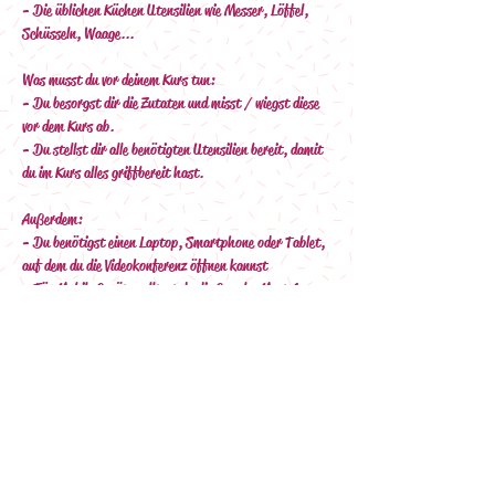
- Die üblichen Küchen Utensilien wie Messer, Löffel, 
Schüsseln, Waage...
Was musst du vor deinem Kurs tun:
- Du besorgst dir die Zutaten und misst / wiegst diese 
vor dem Kurs ab.
- Du stellst dir alle benötigten Utensilien bereit, damit 
du im Kurs alles griffbereit hast.
Außerdem:
- Du benötigst einen Laptop, Smartphone oder Tablet, 
auf dem du die Videokonferenz öffnen kannst
- Für Mobile Geräte solltest du die Google-Meet App 
herunterladen. Ein Account ist hier nicht nötig. Du 
kannst als Gast teilnehmen.
- Denke hier auch an ein Ladekabel :-)
- Du benötigst eine stabile Internet-Verbindung
Nach deiner Buchung erhältst du eine Mail (bitte Spam 
Ordner prüfen) mit den Zahlungsinformationen 
(Überweisung).