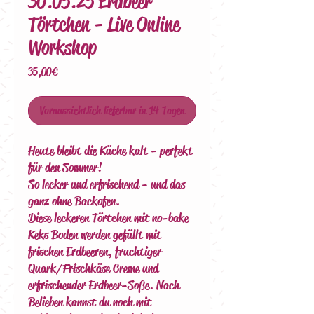
30.05.25 Erdbeer
Törtchen - Live Online
Workshop
Preis
35,00 €
Voraussichtlich lieferbar in 14 Tagen
Heute bleibt die Küche kalt - perfekt
für den Sommer!
So lecker und erfrischend - und das
ganz ohne Backofen.
Diese leckeren Törtchen mit no-bake
Keks Boden werden gefüllt mit
frischen Erdbeeren, fruchtiger
Quark/Frischkäse Creme und
erfrischender Erdbeer-Soße. Nach
Belieben kannst du noch mit