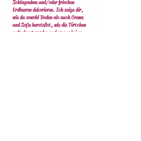
Schlagsahne und/oder frischen
Erdbeeren dekorieren. Ich zeige dir,
wie du sowohl Boden als auch Creme
und Soße herstellst, wie die Törtchen
aufgebaut werden und was es bei no-
bake Törtchen zu beachten gibt.
Falls du dazu noch die passenden
Förmchen, Folien oder
Spritzbeutel brauchst, findest du
diese im Online Shop beim
Backzubehör (Art.Nr.: 56201,
55201, 90301 90101)
Datum
30. Mai 2025
18:00 Uhr
Die passenden Förmchen, Folien oder
Spritzbeutel findest du im Online Shop beim