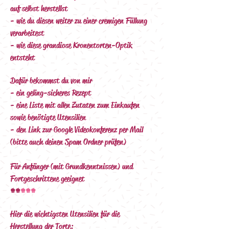
auf selbst herstellst
- wie du diesen weiter zu einer cremigen Füllung 
verarbeitest
- wie diese grandiose Kronentorten-Optik 
entsteht
Dafür bekommst du von mir
- ein geling-sicheres Rezept
- eine Liste mit allen Zutaten zum Einkaufen 
sowie benötigte Utensilien
- den Link zur Google Videokonferenz per Mail 
(bitte auch deinen Spam Ordner prüfen)
Für Anfänger (mit Grundkenntnissen) und 
Fortgeschrittene geeignet 
++
+++
Hier die wichtigsten Utensilien für die 
Herstellung der Torte: