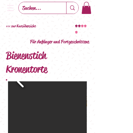
<<< zur Kursübersicht
+
+
++
+
Für Anfänger und Fortgeschrittene
Bienenstich
Kronentorte