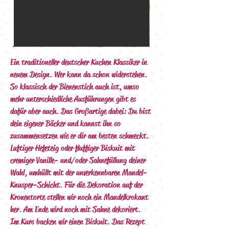
Ein traditioneller deutscher Kuchen Klassiker in 
neuem Design. Wer kann da schon widerstehen. 
So klassisch der Bienenstich auch ist, umso 
mehr unterschiedliche Ausführungen gibt es 
dafür aber auch. Das Großartige dabei: Du bist 
dein eigener Bäcker und kannst ihn so 
zusammensetzen wie er dir am besten schmeckt.
Luftiger Hefeteig oder fluffiger Biskuit mit 
cremiger Vanille- und/oder Sahnefüllung deiner 
Wahl, umhüllt mit der unverkennbaren Mandel-
Knusper-Schicht. Für die Dekoration auf der 
Kronentorte stellen wir noch ein Mandelkrokant 
her. Am Ende wird noch mit Sahne dekoriert.  
Im Kurs backen wir einen Biskuit. Das Rezept 