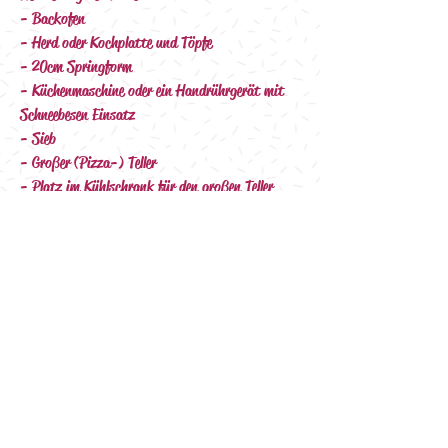
- Backofen
- Herd oder Kochplatte und Töpfe
- 20cm Springform
- Küchenmaschine oder ein Handrührgerät mit 
Schneebesen Einsatz
- Sieb 
- Großer (Pizza-) Teller
- Platz im Kühlschrank für den großen Teller
- Platz im Gefrierfach für den Kuchen Boden 
zum Auskühlen
- Spritzbeutel mit Sterntülle
- Die üblichen Küchen Utensilien wie Messer, 
Löffel, Schüsseln, Waage...
Was musst du vor deinem Kurs tun:
- Du besorgst dir die Zutaten und misst / 
wiegst diese vor dem Kurs ab.
- Du stellst dir alle benötigten Utensilien bereit, 